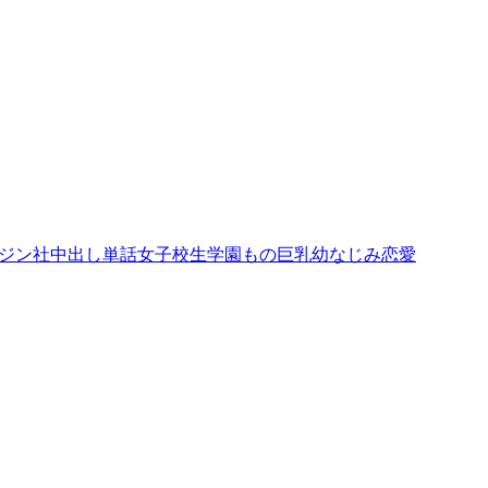
ジン社
中出し
単話
女子校生
学園もの
巨乳
幼なじみ
恋愛