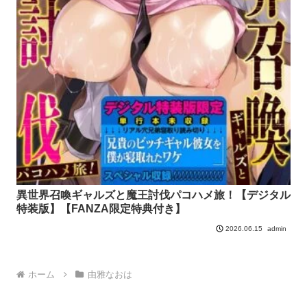
異世界召喚ギャルズと魔王討伐パコハメ旅！【デジタル
特装版】【FANZA限定特典付き】
admin
2026.06.15
ホーム
由雅なおは