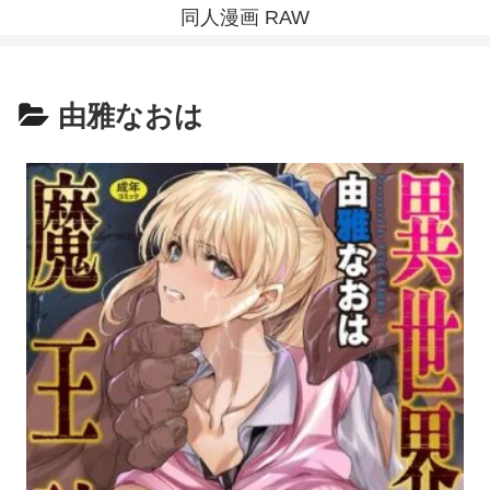
同人漫画 RAW
由雅なおは