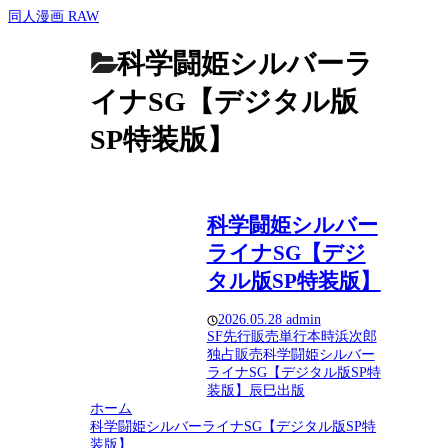
同人漫画 RAW
科学闘姫シルバーラ
イナSG【デジタル版
SP特装版】
科学闘姫シルバー
ライナSG【デジ
タル版SP特装版】
2026.05.28
admin
SF
先行販売
単行本
時浜次郎
独占販売
科学闘姫シルバー
ライナSG【デジタル版SP特
装版】
辰巳出版
ホーム
科学闘姫シルバーライナSG【デジタル版SP特
装版】