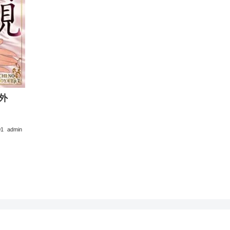
外
01
admin