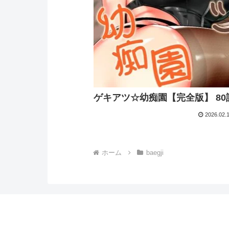
ゲキアツ☆幼痴園【完全版】 80
2026.02.
ホーム
baegji